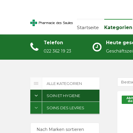
Startseite
Startseite
Kategorien
Kategorien
Telefon
Heute ges
Aktuelles
022 362 19 23
Geschäftsze
Über
Kontakt
Bestse
ALLE KATEGORIEN
Rezept
SOIN ET HYGIENE
Abh
de
SOINS DES LEVRES
Prise de RDV
Nach Marken sortieren