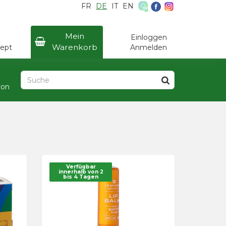
FR
DE
IT
EN
×
Mein
Einloggen
Warenkorb
ept
Anmelden
yon
Verfügbar
innerhalb von 2
bis 4 Tagen