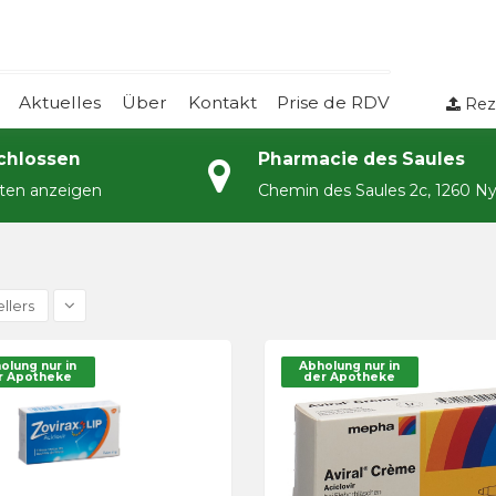
Aktuelles
Über
Kontakt
Prise de RDV
Rez
chlossen
Pharmacie des Saules
iten anzeigen
Chemin des Saules 2c, 1260 N
llers
olung nur in
Abholung nur in
r Apotheke
der Apotheke